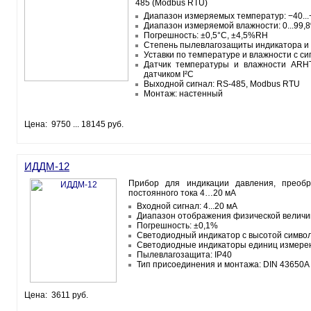
485 (Modbus RTU)
Диапазон измеряемых температур: −40..
Диапазон измеряемой влажности: 0...99
Погрешность: ±0,5°С, ±4,5%RH
Степень пылевлагозащиты индикатора и д
Уставки по температуре и влажности с с
Датчик температуры и влажности ARHT
датчиком I²C
Выходной сигнал: RS-485, Modbus RTU
Монтаж: настенный
Цена: 9750 ... 18145 руб.
ИДДМ-12
Прибор для индикации давления, преобр
постоянного тока 4…20 мА
Входной сигнал: 4...20 мА
Диапазон отображения физической величин
Погрешность: ±0,1%
Светодиодный индикатор с высотой символ
Светодиодные индикаторы единиц измере
Пылевлагозащита: IP40
Тип присоединения и монтажа: DIN 43650A
Цена: 3611 руб.