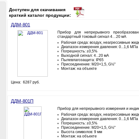
Доступен для скачивания
краткий каталог продукции:
ДДМ-801
Прибор для непрерывного преобразован
стандартный токовый сигнал 4…20 мА
Рабочая среда: воздух, неагрессивные жид
Диапазон измерения давления: 0...1,6 МПа
Погрешность: ±0,5%
Выходной сигнал: 4...20 мА
Пылевлагозащита: IP65
Присоединение: M20×1,5, G½"
Монтаж: на объекте
Цена: 6287 руб.
ДДМ-801П
Прибор для непрерывного измерения и инди
Рабочая среда: воздух, неагрессивные жид
Диапазон измерения давления: 0...1,6 МПа
Погрешность: ±0,5%
Присоединение: M20×1,5, G½"
Высота символов: 9 мм
Монтаж: на объекте