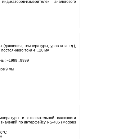
ндикаторов-измерителей аналогового
(давления, температуры, уровня и т.д.),
 постоянного тока 4…20 мА
ы: −1999...9999
ов 9 мм
мпературы и относительной влажности
х значений по интерфейсу RS-485 (Modbus
80°С
RH