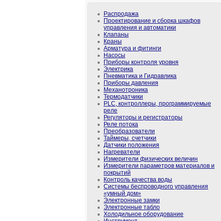
Распродажа
Проектирование и сборка шкафов
управления и автоматики
Клапаны
Краны
Арматура и фитинги
Насосы
Приборы контроля уровня
Электрика
Пневматика и Гидравлика
Приборы давления
Механотроника
Термодатчики
PLС, контроллеры, программируемые
реле
Регуляторы и регистраторы
Реле потока
Преобразователи
Таймеры, счетчики
Датчики положения
Нагреватели
Измерители физических величин
Измерители параметров материалов и
покрытий
Контроль качества воды
Системы беспроводного управления
«умный дом»
Электронные замки
Электронные табло
Холодильное оборудование