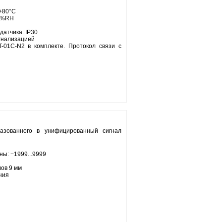
.+80°С
,8%RH
атчика: IP30
игнализацией
-01C-N2 в комплекте. Протокол связи с
азованного в унифицированный сигнал
ы: −1999...9999
ов 9 мм
ния