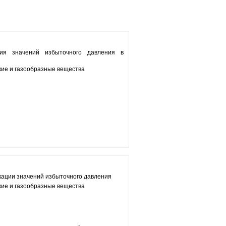
ия значений избыточного давления в
кие и газообразные вещества
кации значений избыточного давления
кие и газообразные вещества