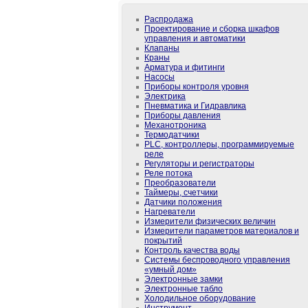
Распродажа
Проектирование и сборка шкафов
управления и автоматики
Клапаны
Краны
Арматура и фитинги
Насосы
Приборы контроля уровня
Электрика
Пневматика и Гидравлика
Приборы давления
Механотроника
Термодатчики
PLС, контроллеры, программируемые
реле
Регуляторы и регистраторы
Реле потока
Преобразователи
Таймеры, счетчики
Датчики положения
Нагреватели
Измерители физических величин
Измерители параметров материалов и
покрытий
Контроль качества воды
Системы беспроводного управления
«умный дом»
Электронные замки
Электронные табло
Холодильное оборудование