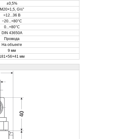
±0,5%
M20×1,5, G½"
=12...36 В
−20...+80°С
0...+80°С
DIN 43650A
Провода
На объекте
9 мм
181×56×41 мм